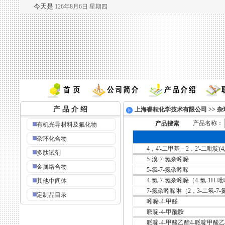
今天是
126年8月6日
星期四
产 品 介 绍
上海睿耘化学技术有限公司
>>
杂
产品名称：
产品搜索
有机光导材料及氟化物
杂环化合物
4，4'-二甲基－2，2'-二吡啶(4,
多肽试剂
5-溴-7-氮杂吲哚
金属络合物
5-氯-7-氮杂吲哚
4-氯-7-氮杂吲哚（4-氯-1H-吡
其他中间体
7-氮杂吲哚啉（2，3-二氢-7
定制品目录
吲哚-4-甲醛
哌啶-4-甲酰胺
哌啶-4-甲酸乙酯4-哌啶甲酸