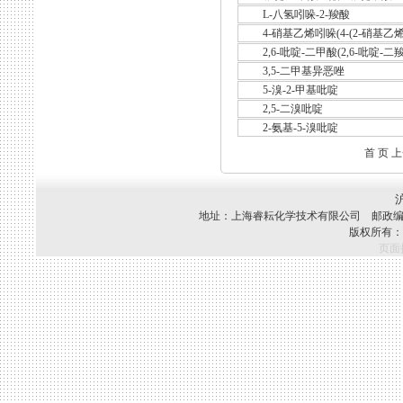
L-八氢吲哚-2-羧酸
4-硝基乙烯吲哚(4-(2-硝基乙
2,6-吡啶-二甲酸(2,6-吡啶-二
3,5-二甲基异恶唑
5-溴-2-甲基吡啶
2,5-二溴吡啶
2-氨基-5-溴吡啶
首 页 
沪
地址：上海睿耘化学技术有限公司 邮政编码：201512
版权所有：
页面执